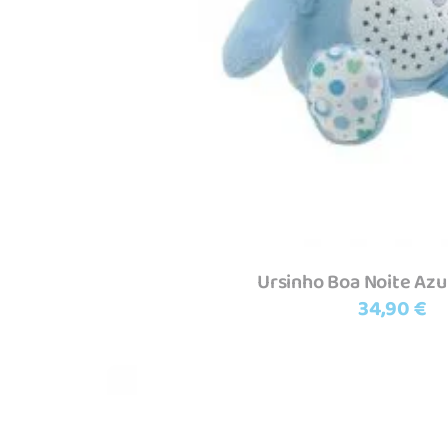
Ursinho Boa Noite Azu
34,90
€