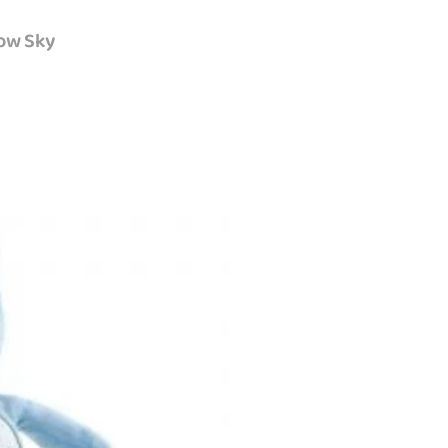
ow Sky