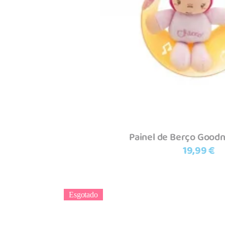
Painel de Berço Good
19,99
€
Esgotado