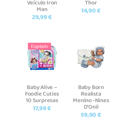
Veículo Iron
Thor
Man
14,90
€
29,99
€
Esgotado
Ler mais
Adicionar
Baby Alive –
Baby Born
Foodie Cuties
Realista
10 Surpresas
Menino -Nines
D’Onil
17,99
€
59,90
€