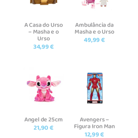
A Casa do Urso
Ambulância da
– Masha e o
Masha e o Urso
Urso
49,99
€
34,99
€
Adicionar
Adicionar
Angel de 25cm
Avengers –
Figura Iron Man
21,90
€
12,99
€