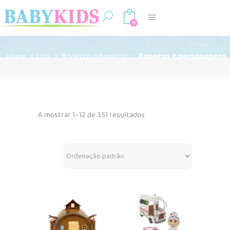
0
Home
>
Loja
>
Bonecos e bonecas
>
Bonecos e personagens
A mostrar 1–12 de 351 resultados
Adicionar
Adicionar