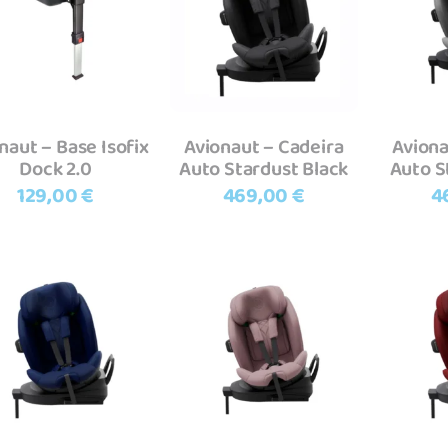
Mesas de ati
Adicionar
Adicionar
A
Tapetes e gi
Baby Puzzle
naut – Base Isofix
Avionaut – Cadeira
Aviona
Brinquedos de montar
Veículos R/C
Dock 2.0
Auto Stardust Black
Auto S
Brinquedos musicais
Máquinas
129,00
€
469,00
€
4
Quadros de pintar
Camiões
Trabalhos manuais
Carros
Secretárias
Carros de co
Tratores
Comboios e p
Adicionar
Adicionar
A