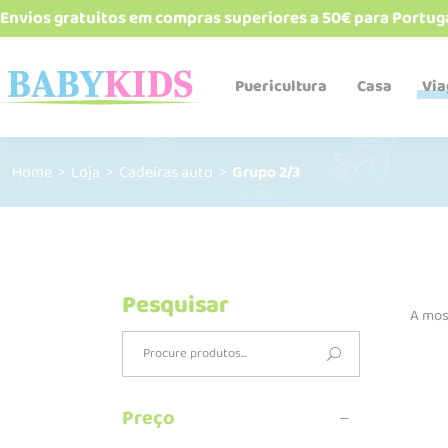
Envios gratuitos em compras superiores a 50€ para Portug
Puericultura
Casa
Vi
Home
>
Loja
>
Cadeiras auto
>
Grupo 2/3
Babetes e bandanas
Biberões e acessórios
Cadeiras de refeição
Esterelizadores e
aquecedores
Pesquisar
A mos
Robôs de cozinha
Search
Talheres, pratos, copos e
alimentadores
for:
Termos e recipientes
Preço
Sacos Térmicos