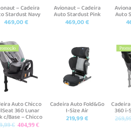
ionaut – Cadeira
Avionaut – Cadeira
Aviona
to Stardust Navy
Auto Stardust Pink
Auto 
469,00
€
469,00
€
4
romoção
Promo
Adicionar
Adicionar
A
eira Auto Chicco
Cadeira Auto Fold&Go
Cadeira
llSeat 360 Lunar
I-Size Air
360 i-
k c/Base – Chicco
219,99
€
269,9
O
O
9,99
€
404,99
€