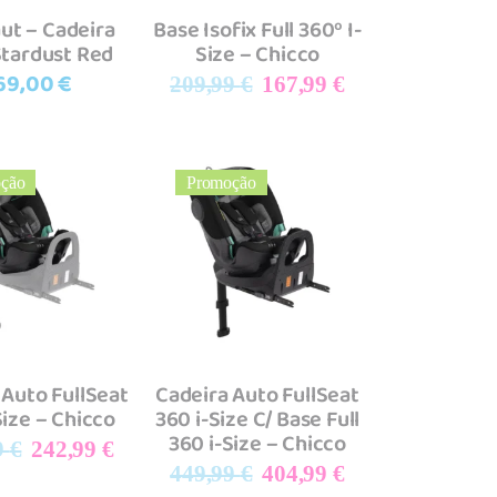
ut – Cadeira
Base Isofix Full 360º I-
Stardust Red
Size – Chicco
O
O
69,00
€
209,99
€
167,99
€
preço
preço
original
atual
era:
é:
ção
Promoção
209,99 €.
167,99 €.
dicionar
Adicionar
 Auto FullSeat
Cadeira Auto FullSeat
Size – Chicco
360 i-Size C/ Base Full
360 i-Size – Chicco
O
O
9
€
242,99
€
O
O
preço
preço
449,99
€
404,99
€