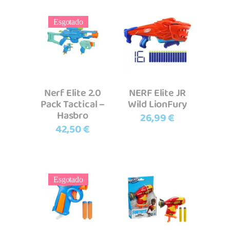
Esgotado
Ler mais
Adicionar
Nerf Elite 2.0
NERF Elite JR
Pack Tactical –
Wild LionFury
Hasbro
26,99
€
42,50
€
Esgotado
Ler mais
Adicionar