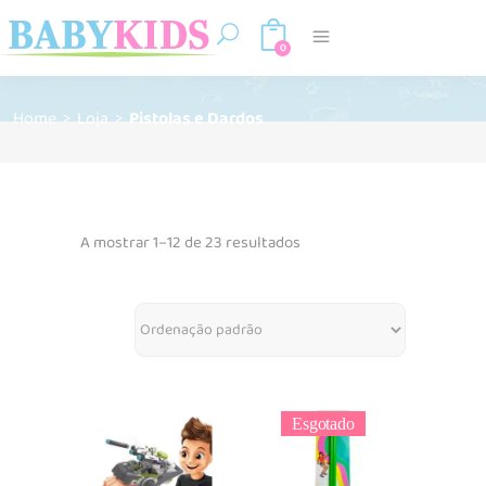
0
Home
>
Loja
>
Pistolas e Dardos
A mostrar 1–12 de 23 resultados
Esgotado
Adicionar
Ler mais