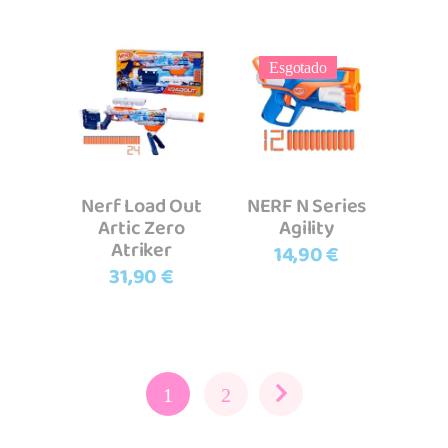
Esgotado
Adicionar
Ler mais
Nerf Load Out
NERF N Series
Artic Zero
Agility
Atriker
14,90
€
31,90
€
1
2