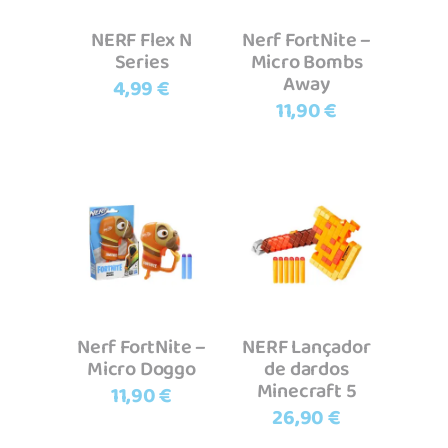
NERF Flex N
Nerf FortNite –
Series
Micro Bombs
Away
4,99
€
11,90
€
Adicionar
Adicionar
Nerf FortNite –
NERF Lançador
Micro Doggo
de dardos
Minecraft 5
11,90
€
26,90
€