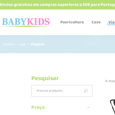
Envios gratuitos em compras superiores a 50€ para Portug
Puericultura
Casa
Vi
Home
>
Loja
>
Viagem
Babetes e bandanas
Biberões e acessórios
Cadeiras de refeição
Esterelizadores e
aquecedores
Pesquisar
A mos
Robôs de cozinha
Search
Talheres, pratos, copos e
alimentadores
for:
Termos e recipientes
Preço
Sacos Térmicos