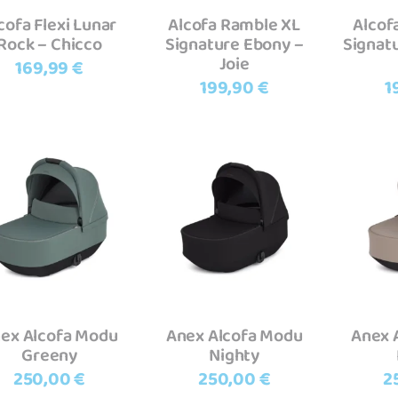
cofa Flexi Lunar
Alcofa Ramble XL
Alcof
Rock – Chicco
Signature Ebony –
Signatu
Joie
169,99
€
199,90
€
1
Adicionar
Adicionar
A
ex Alcofa Modu
Anex Alcofa Modu
Anex 
Greeny
Nighty
250,00
€
250,00
€
2