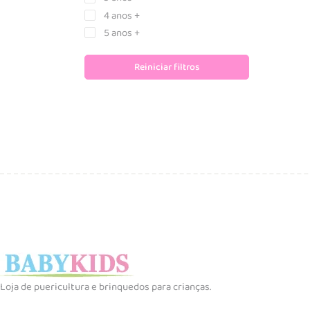
4 anos +
5 anos +
6 anos +
Reiniciar filtros
7 anos +
8 anos +
10 anos +
Loja de puericultura e brinquedos para crianças.