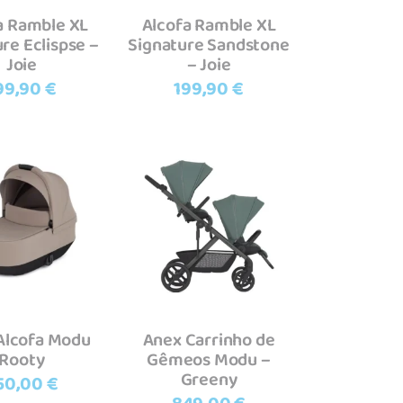
a Ramble XL
Alcofa Ramble XL
re Eclispse –
Signature Sandstone
Joie
– Joie
99,90
€
199,90
€
dicionar
Adicionar
Alcofa Modu
Anex Carrinho de
Rooty
Gêmeos Modu –
Greeny
50,00
€