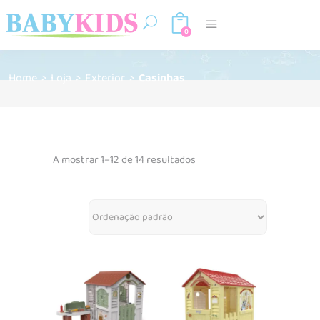
0
Home
>
Loja
>
Exterior
>
Casinhas
A mostrar 1–12 de 14 resultados
Adicionar
Ler mais