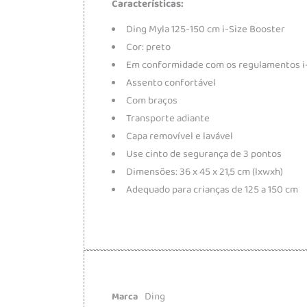
Características:
Ding Myla 125-150 cm i-Size Booster
Cor: preto
Em conformidade com os regulamentos i-
Assento confortável
Com braços
Transporte adiante
Capa removível e lavável
Use cinto de segurança de 3 pontos
Dimensões: 36 x 45 x 21,5 cm (lxwxh)
Adequado para crianças de 125 a 150 cm
Ding
Marca