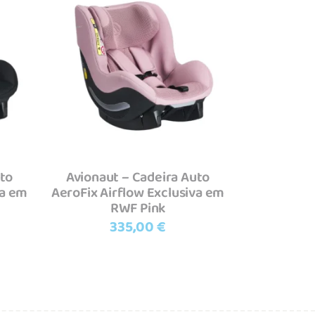
Adicionar
uto
Avionaut – Cadeira Auto
va em
AeroFix Airflow Exclusiva em
RWF Pink
335,00
€