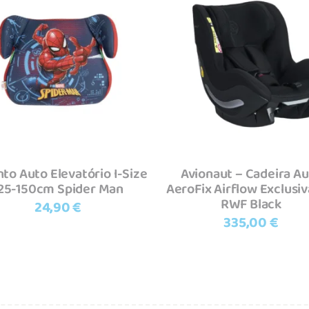
Adicionar
Adicionar
to Auto Elevatório I-Size
Avionaut – Cadeira A
25-150cm Spider Man
AeroFix Airflow Exclusi
RWF Black
24,90
€
335,00
€