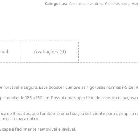
Categorias:
,
,
Assento elevatório
Cadeiras auto
Vi
onal
Avaliações (0)
nfortável e segura. Este booster cumpre as rigorosas normas i-Size (R
rimento de 125 a 150 cm. Possui uma superfície de assento espaçosa e 
ça de 3 pontos, que também é uma fixação suficiente para o próprio ref
um carro para outro.
capa é facilmente removível e lavável.