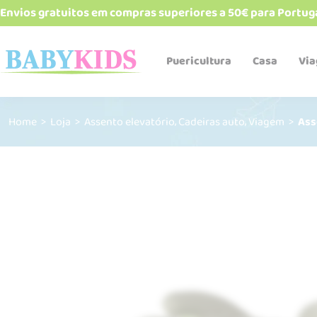
Envios gratuitos em compras superiores a 50€ para Portug
Puericultura
Casa
Vi
,
,
Home
>
Loja
>
Assento elevatório
Cadeiras auto
Viagem
>
Ass
Babetes e bandanas
Biberões e acessórios
Cadeiras de refeição
Esterelizadores e
aquecedores
Robôs de cozinha
Talheres, pratos, copos e
alimentadores
Termos e recipientes
Sacos Térmicos