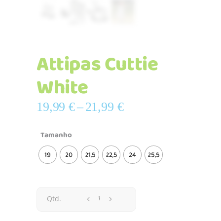
Attipas Cuttie
White
Price
19,99
€
–
21,99
€
range:
19,99 €
Tamanho
through
19
20
21,5
22,5
24
25,5
21,99 €
Attipas
Qtd.
Cuttie