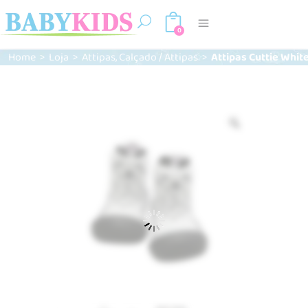
0
,
Home
>
Loja
>
Attipas
Calçado / Attipas
>
Attipas Cuttie Whit
Zoom