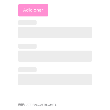
Adicionar
White
quantidade
REF:
ATTIPASCUTTIEWHITE