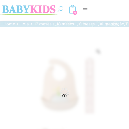
0
,
,
,
,
Home
>
Loja
>
12 meses +
18 meses +
6 meses +
Alimentação
B
Zoom