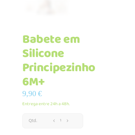
Babete em
Silicone
Principezinho
6M+
9,90
€
Entrega entre 24h a 48h.
Babete
Qtd.
em