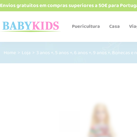
Envios gratuitos em compras superiores a 50€ para Portug
Puericultura
Casa
Vi
,
,
,
,
Home
>
Loja
>
3 anos +
5 anos +
6 anos +
9 anos +
Bonecas e 
Babetes e bandanas
Biberões e acessórios
Cadeiras de refeição
Esterelizadores e
aquecedores
Robôs de cozinha
Talheres, pratos, copos e
alimentadores
Termos e recipientes
Sacos Térmicos