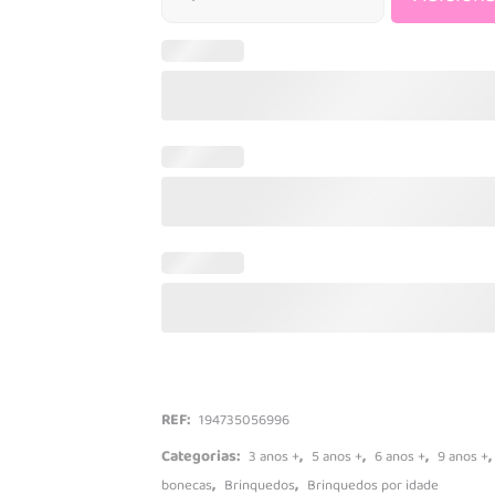
Mesas de ati
Fashionista
Tapetes e gi
Baby Puzzle
quantidade
Brinquedos de montar
Veículos R/C
Brinquedos musicais
Máquinas
Quadros de pintar
Camiões
Trabalhos manuais
Carros
Secretárias
Carros de co
Tratores
Comboios e p
REF:
194735056996
Categorias:
,
,
,
,
3 anos +
5 anos +
6 anos +
9 anos +
,
,
bonecas
Brinquedos
Brinquedos por idade