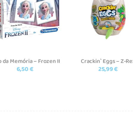
Adicionar
Ler mais
o da Memória – Frozen II
Crackin` Eggs – Z-Re
6,50
€
25,99
€