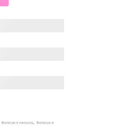
vidades
násios
s
Baby Puzzles
Jogos de Tabuleiro
Jogos educativos
Jogos interativos
Puzzles Adultos
leção
Puzzles Infantis
Ciência e descobrimento
istas
Blocos de construção
,
Bonecas e nenucos
Bonecos e