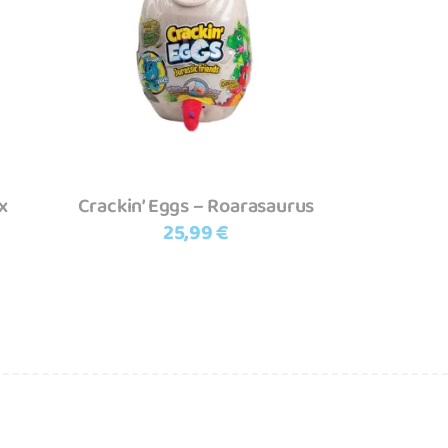
Adicionar
x
Crackin’ Eggs – Roarasaurus
25,99
€