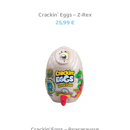
Crackin` Eggs – Z-Rex
25,99
€
Adicionar
Crackin’ Eggs – Roarasaurus