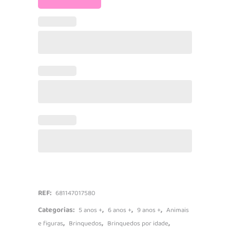
Mascote
Interativa
quantidade
REF:
681147017580
Categorias:
,
,
,
5 anos +
6 anos +
9 anos +
Animais
,
,
,
e figuras
Brinquedos
Brinquedos por idade