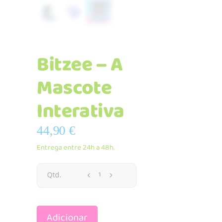
Bitzee – A
Mascote
Interativa
44,90
€
Entrega entre 24h a 48h.
Bitzee
Qtd.
–
Adicionar
A