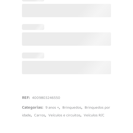
-
Revell
quantidade
REF:
4009803246550
Categorias:
,
,
9 anos +
Brinquedos
Brinquedos por
,
,
,
idade
Carros
Veículos e circuitos
Veículos R/C