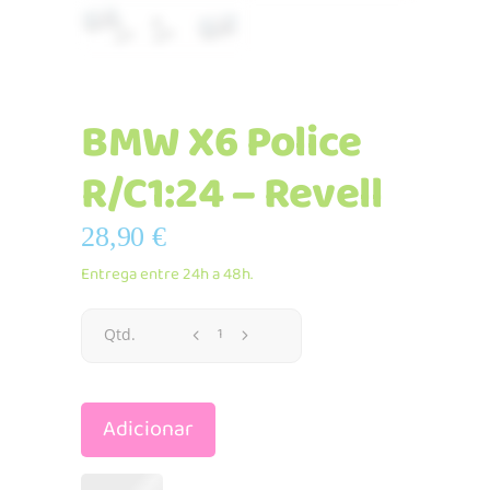
BMW X6 Police
R/C1:24 – Revell
28,90
€
Entrega entre 24h a 48h.
BMW
Qtd.
X6
Adicionar
Police
R/C1:24