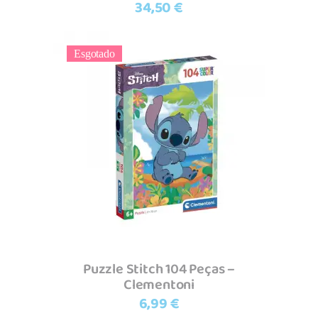
34,50
€
Esgotado
Ler mais
Puzzle Stitch 104 Peças –
Clementoni
6,99
€