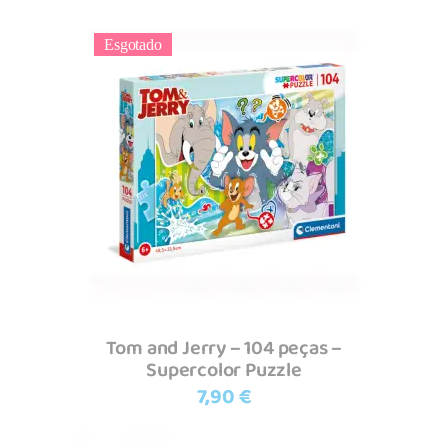
Esgotado
Ler mais
Tom and Jerry – 104 peças –
Supercolor Puzzle
7,90
€