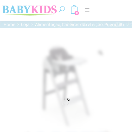
0
,
,
Home
>
Loja
>
Alimentação
Cadeiras de refeição
Puericultura
Zoom