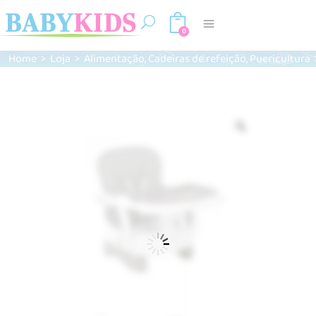
0
,
,
Home
>
Loja
>
Alimentação
Cadeiras de refeição
Puericultura
Zoom