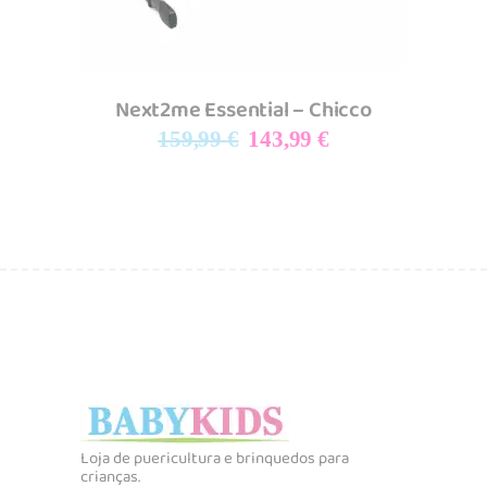
Next2me Essential – Chicco
O
O
159,99
€
143,99
€
preço
preço
original
atual
era:
é:
159,99 €.
143,99 €.
Loja de puericultura e brinquedos para
crianças.