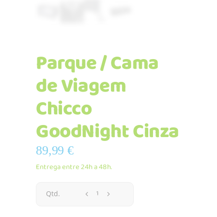
Parque / Cama
de Viagem
Chicco
GoodNight Cinza
89,99
€
Entrega entre 24h a 48h.
Parque
Qtd.
/