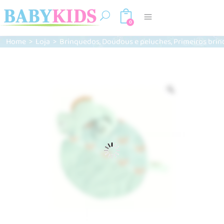
0
,
,
Home
>
Loja
>
Brinquedos
Doudous e peluches
Primeiros bri
Zoom