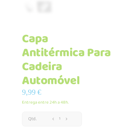
Capa
Antitérmica Para
Cadeira
Automóvel
9,99
€
Entrega entre 24h a 48h.
Capa
Qtd.
Antitérmica