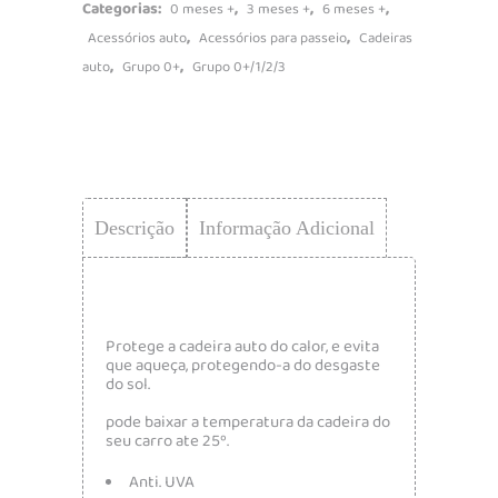
Categorias:
,
,
,
0 meses +
3 meses +
6 meses +
,
,
Acessórios auto
Acessórios para passeio
Cadeiras
,
,
auto
Grupo 0+
Grupo 0+/1/2/3
Descrição
Informação Adicional
Protege a cadeira auto do calor, e evita
que aqueça, protegendo-a do desgaste
do sol.
pode baixar a temperatura da cadeira do
seu carro ate 25º.
Anti. UVA