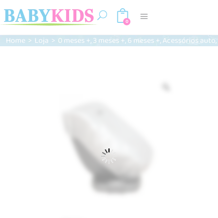
0
,
,
,
,
Home
>
Loja
>
0 meses +
3 meses +
6 meses +
Acessórios auto
Zoom