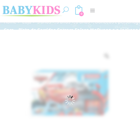
0
,
,
,
Home
>
Loja
>
3 anos +
5 anos +
6 anos +
Bonecos e personag
Cars – Pista de Corridas Carrera Faísca McQueen e o Jackson 
Zoom