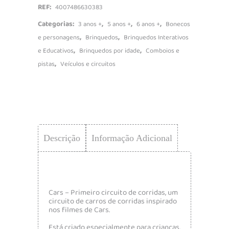
REF:
4007486630383
Categorias:
,
,
,
3 anos +
5 anos +
6 anos +
Bonecos
,
,
e personagens
Brinquedos
Brinquedos Interativos
,
,
e Educativos
Brinquedos por idade
Comboios e
,
pistas
Veículos e circuitos
Descrição
Informação Adicional
Cars – Primeiro circuito de corridas, um
circuito de carros de corridas inspirado
nos filmes de Cars.
Está criado especialmente para crianças.