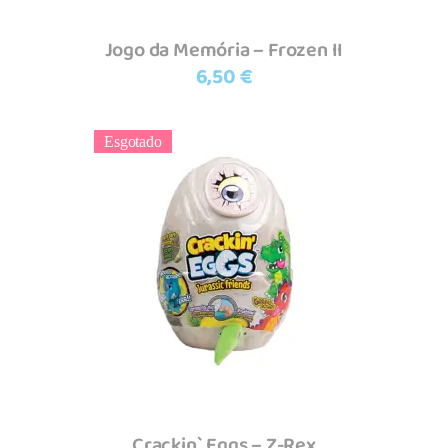
Jogo da Memória – Frozen II
6,50
€
Esgotado
Ler mais
Crackin` Eggs – Z-Rex