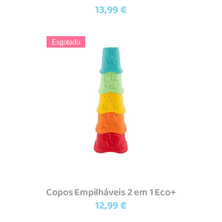
13,99
€
Esgotado
Ler mais
Copos Empilháveis 2 em 1 Eco+
12,99
€