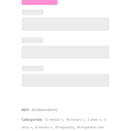
Nuvem
Falante
-
Chicco
quantidade
REF:
8058664169146
Categorias:
,
,
,
12 meses +
18 meses +
2 anos +
3
,
,
,
anos +
6 meses +
Brinquedos
Brinquedos com