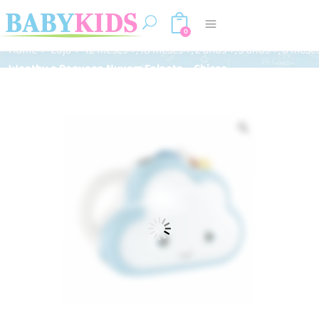
0
,
,
,
,
Home
>
Loja
>
12 meses +
18 meses +
2 anos +
3 anos +
6 mese
Weathy a Pequena Nuvem Falante – Chicco
Zoom