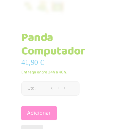
Panda
Computador
41,90
€
Entrega entre 24h a 48h.
Panda
Qtd.
Computador
Adicionar
quantidade