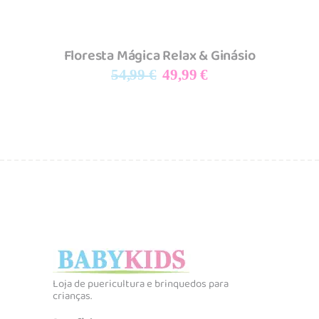
Floresta Mágica Relax & Ginásio
O
O
54,99
€
49,99
€
preço
preço
original
atual
era:
é:
54,99 €.
49,99 €.
Loja de puericultura e brinquedos para
crianças.