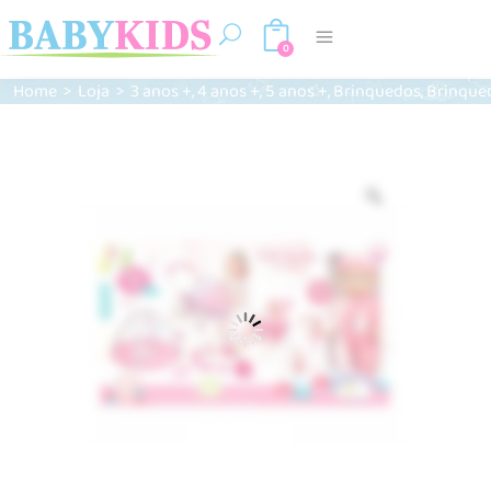
0
,
,
,
,
Home
>
Loja
>
3 anos +
4 anos +
5 anos +
Brinquedos
Brinque
Zoom