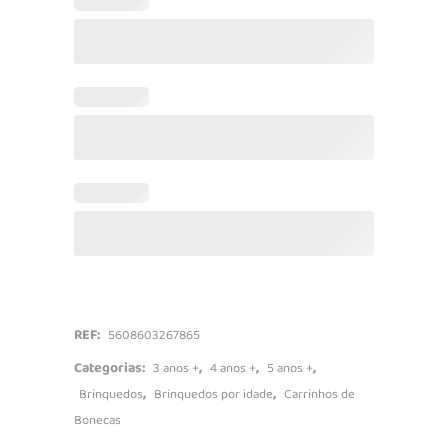
Bonecas
14
em
1
quantidade
REF:
5608603267865
Categorias:
,
,
,
3 anos +
4 anos +
5 anos +
,
,
Brinquedos
Brinquedos por idade
Carrinhos de
Bonecas