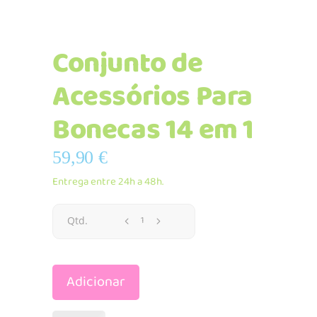
Conjunto de
Acessórios Para
Bonecas 14 em 1
59,90
€
Entrega entre 24h a 48h.
Conjunto
Qtd.
de
Adicionar
Acessórios
Para