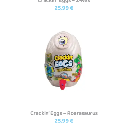
Crackin` Eggs – Z-Rex
25,99
€
Adicionar
Crackin’ Eggs – Roarasaurus
25,99
€