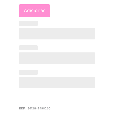
Adicionar
Madeira
-
Woomax
quantidade
REF:
8412842490260