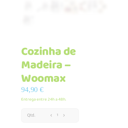
Cozinha de
Madeira –
Woomax
94,90
€
Entrega entre 24h a 48h.
Cozinha
Qtd.
de