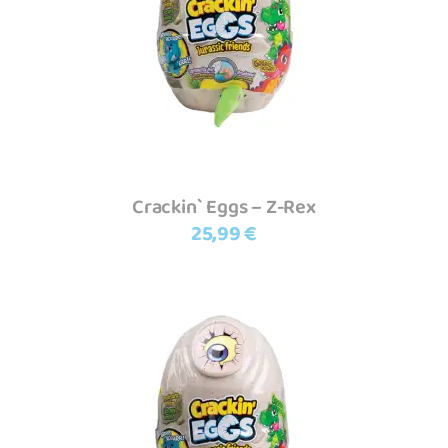
Ler mais
Crackin` Eggs – Z-Rex
25,99
€
Adicionar