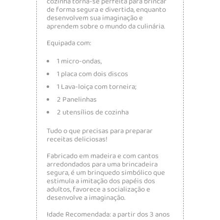
cozinha torna-se perfeita para brincar
de forma segura e divertida, enquanto
desenvolvem sua imaginação e
aprendem sobre o mundo da culinária.
Equipada com:
1 micro-ondas,
1 placa com dois discos
1 Lava-loiça com torneira;
2 Panelinhas
2 utensílios de cozinha
Tudo o que precisas para preparar
receitas deliciosas!
Fabricado em madeira e com cantos
arredondados para uma brincadeira
segura, é um brinquedo simbólico que
estimula a imitação dos papéis dos
adultos, favorece a socialização e
desenvolve a imaginação.
Idade Recomendada: a partir dos 3 anos