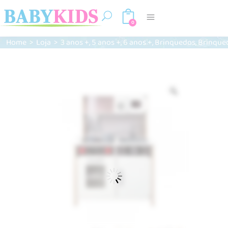
0
,
,
,
,
Home
>
Loja
>
3 anos +
5 anos +
6 anos +
Brinquedos
Brinque
Zoom