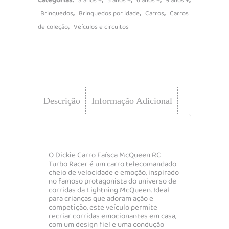
Categorias:
,
,
,
,
3 anos +
5 anos +
6 anos +
9 anos +
,
,
,
Brinquedos
Brinquedos por idade
Carros
Carros
,
de coleção
Veículos e circuitos
Descrição
Informação Adicional
O Dickie Carro Faísca McQueen RC
Turbo Racer é um carro telecomandado
cheio de velocidade e emoção, inspirado
no famoso protagonista do universo de
corridas da
Lightning McQueen
. Ideal
para crianças que adoram ação e
competição, este veículo permite
recriar corridas emocionantes em casa,
com um design fiel e uma condução