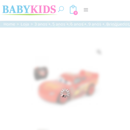
0
,
,
,
,
Home
>
Loja
>
3 anos +
5 anos +
6 anos +
9 anos +
Brinquedos
Zoom