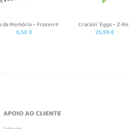
o da Memória – Frozen II
Crackin` Eggs – Z-Re
6,50
€
25,99
€
APOIO AO CLIENTE
Sobre nós