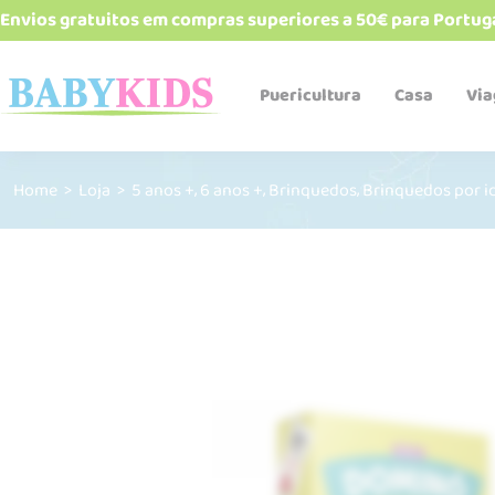
Envios gratuitos em compras superiores a 50€ para Portug
Puericultura
Casa
Vi
,
,
,
Home
>
Loja
>
5 anos +
6 anos +
Brinquedos
Brinquedos por i
Babetes e bandanas
Biberões e acessórios
Cadeiras de refeição
Esterelizadores e
aquecedores
Robôs de cozinha
Talheres, pratos, copos e
alimentadores
Termos e recipientes
Sacos Térmicos