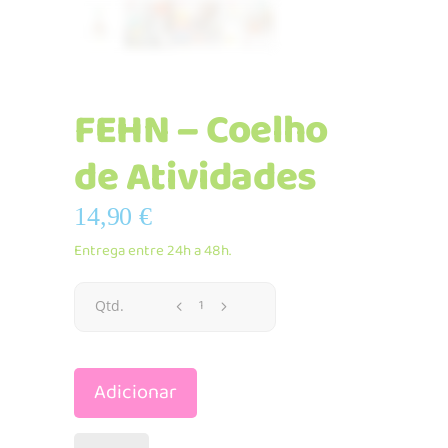
FEHN – Coelho
de Atividades
14,90
€
Entrega entre 24h a 48h.
FEHN
Qtd.
-
Adicionar
Coelho
de