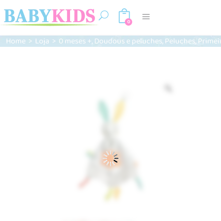
0
,
,
,
Home
>
Loja
>
0 meses +
Doudous e peluches
Peluches
Primei
Zoom