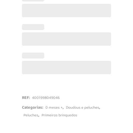
Atividades
quantidade
REF:
4001998049046
Categorias:
,
,
0 meses +
Doudous e peluches
,
Peluches
Primeiros brinquedos