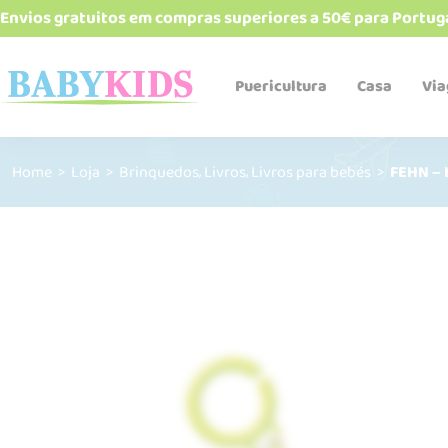
Envios gratuitos em compras superiores a 50€ para Portug
Puericultura
Casa
Vi
,
,
Home
>
Loja
>
Brinquedos
Livros
Livros para bebés
>
FEHN – 
Babetes e bandanas
Biberões e acessórios
Cadeiras de refeição
Esterelizadores e
aquecedores
Robôs de cozinha
Talheres, pratos, copos e
alimentadores
Termos e recipientes
Sacos Térmicos