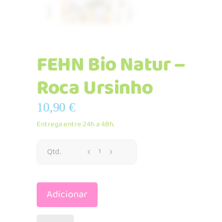
FEHN Bio Natur –
Roca Ursinho
10,90
€
Entrega entre 24h a 48h.
FEHN
Qtd.
Bio
Adicionar
Natur
-