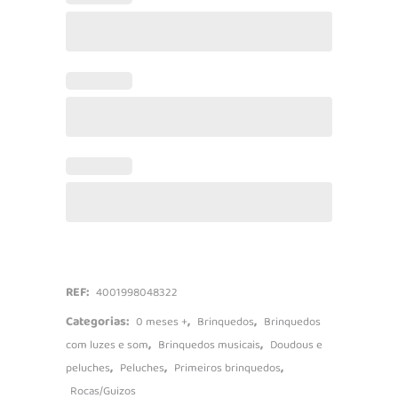
Roca
Ursinho
quantidade
REF:
4001998048322
Categorias:
,
,
0 meses +
Brinquedos
Brinquedos
,
,
com luzes e som
Brinquedos musicais
Doudous e
,
,
,
peluches
Peluches
Primeiros brinquedos
Rocas/Guizos