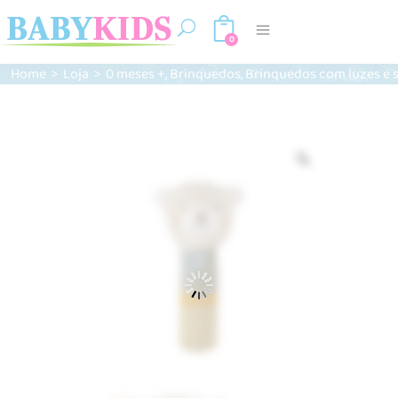
0
,
,
Home
>
Loja
>
0 meses +
Brinquedos
Brinquedos com luzes e
Zoom