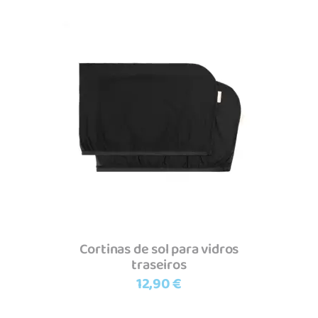
Adicionar
Cortinas de sol para vidros
traseiros
12,90
€