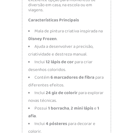
excelente opção para momentos de
diversão em casa, na escola ou em
viagens.
Características Principais
Mala de pintura criativa inspirada na
Disney Frozen
.
Ajuda a desenvolver a precisão,
criatividade e destreza manual.
Inclui
12 lápis de cor
para criar
desenhos coloridos.
Contém
6 marcadores de fibra
para
diferentes efeitos.
Inclui
24 giz de colorir
para explorar
novas técnicas.
Possui
1 borracha
,
2 mini lápis
e
1
afia
.
Inclui
4 pósteres
para decorar e
colorir.