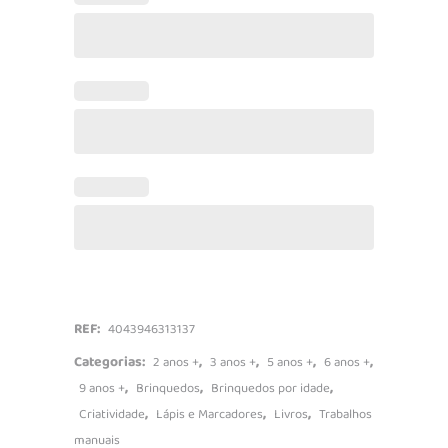
Colorir
quantidade
REF:
4043946313137
Categorias:
,
,
,
,
2 anos +
3 anos +
5 anos +
6 anos +
,
,
,
9 anos +
Brinquedos
Brinquedos por idade
,
,
,
Criatividade
Lápis e Marcadores
Livros
Trabalhos
manuais