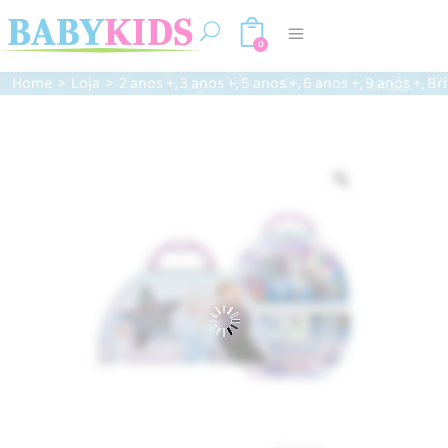
0
,
,
,
,
,
Home
>
Loja
>
2 anos +
3 anos +
5 anos +
6 anos +
9 anos +
Br
Zoom