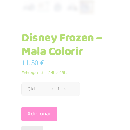
Disney Frozen –
Mala Colorir
11,50
€
Entrega entre 24h a 48h.
Disney
Qtd.
Frozen
Adicionar
-
Mala