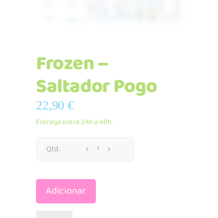
Frozen –
Saltador Pogo
22,90
€
Entrega entre 24h a 48h.
Frozen
Qtd.
-
Adicionar
Saltador
Pogo