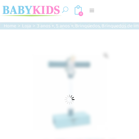
0
,
,
,
Home
>
Loja
>
3 anos +
5 anos +
Brinquedos
Brinquedos de Im
Zoom