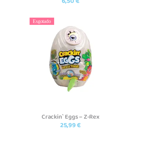
6,50
€
Esgotado
Ler mais
Crackin` Eggs – Z-Rex
25,99
€