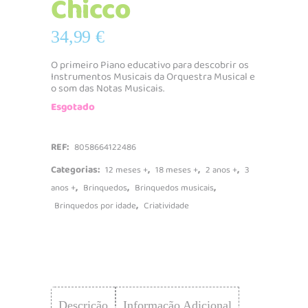
Chicco
34,99
€
O primeiro Piano educativo para descobrir os
Instrumentos Musicais da Orquestra Musical e
o som das Notas Musicais.
Esgotado
REF:
8058664122486
Categorias:
,
,
,
12 meses +
18 meses +
2 anos +
3
,
,
,
anos +
Brinquedos
Brinquedos musicais
,
Brinquedos por idade
Criatividade
Descrição
Informação Adicional