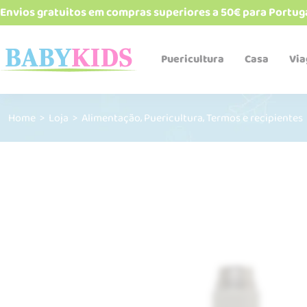
Envios gratuitos em compras superiores a 50€ para Portug
Puericultura
Casa
Vi
,
,
Home
>
Loja
>
Alimentação
Puericultura
Termos e recipientes
Babetes e bandanas
Biberões e acessórios
Cadeiras de refeição
Esterelizadores e
aquecedores
Robôs de cozinha
Talheres, pratos, copos e
alimentadores
Termos e recipientes
Sacos Térmicos