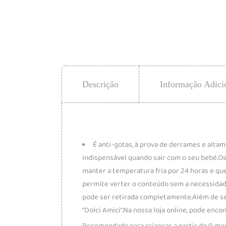
Descrição
Informação Adici
É anti-gotas, à prova de derrames e alta
indispensável quando sair com o seu bebé.Os
manter a temperatura fria por 24 horas e qu
permite verter o conteúdo sem a necessidade 
pode ser retirada completamente.Além de ser
“Dolci Amici”.Na nossa loja online, pode enc
Recomendado para crianças a partir de 0 me