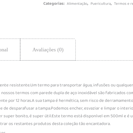
Categorias:
,
,
Alimentação
Puericultura
Termos e r
onal
Avaliações (0)
mente resistente.Um termo para transportar água, infusões ou qualquer
 nossos termos com parede dupla de aço inoxidável são fabricados co
ente por 12 horas.A sua tampa é hermética, sem risco de derramamento
de desparafusar a tampa.Podemos encher, esvaziar e limpar o interior 
 super bonito, é super útil.Este termo está disponível em 500ml e é
ontrar os restantes produtos desta coleção tão encantadora.
ses.