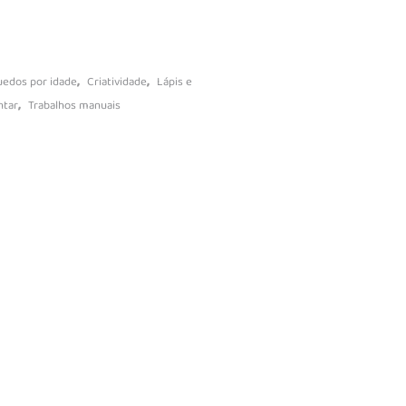
vidades
násios
s
,
,
uedos por idade
Criatividade
Lápis e
,
ntar
Trabalhos manuais
Baby Puzzles
Jogos de Tabuleiro
Jogos educativos
Jogos interativos
Puzzles Adultos
leção
Puzzles Infantis
Ciência e descobrimento
istas
Blocos de construção