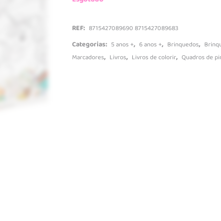
Mesas de ati
Tapetes e gi
REF:
8715427089690 8715427089683
Baby Puzzle
Categorias:
,
,
,
5 anos +
6 anos +
Brinquedos
Brinq
,
,
,
Marcadores
Livros
Livros de colorir
Quadros de pi
Brinquedos de montar
Veículos R/C
Brinquedos musicais
Máquinas
Quadros de pintar
Camiões
Trabalhos manuais
Carros
Secretárias
Carros de co
Tratores
Comboios e p