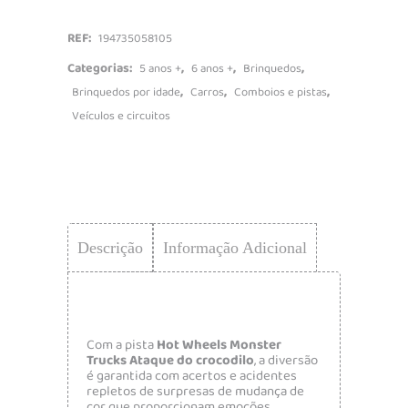
REF:
194735058105
Categorias:
,
,
,
5 anos +
6 anos +
Brinquedos
,
,
,
Brinquedos por idade
Carros
Comboios e pistas
Veículos e circuitos
Descrição
Informação Adicional
Com a pista
Hot Wheels Monster
Trucks Ataque do crocodilo
, a diversão
é garantida com acertos e acidentes
repletos de surpresas de mudança de
cor que proporcionam emoções