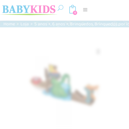
0
,
,
,
Home
>
Loja
>
5 anos +
6 anos +
Brinquedos
Brinquedos por i
Zoom