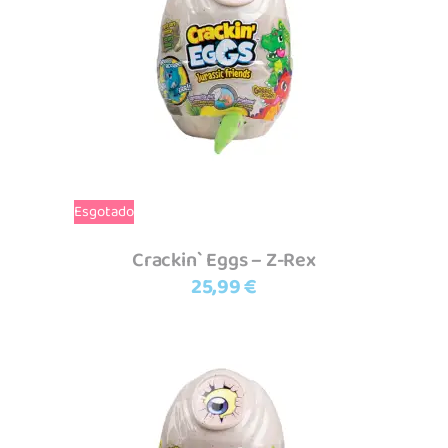
Ler mais
Esgotado
Crackin` Eggs – Z-Rex
25,99
€