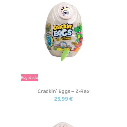
Ler mais
Esgotado
Crackin` Eggs – Z-Rex
25,99
€