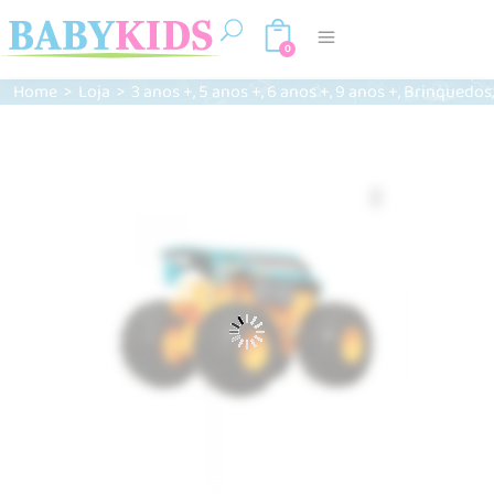
0
,
,
,
,
Home
>
Loja
>
3 anos +
5 anos +
6 anos +
9 anos +
Brinquedos
Zoom