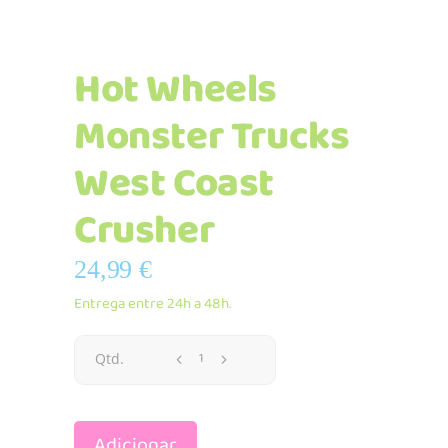
Hot Wheels
Monster Trucks
West Coast
Crusher
24,99
€
Entrega entre 24h a 48h.
Hot
Qtd.
Wheels
Adicionar
Monster