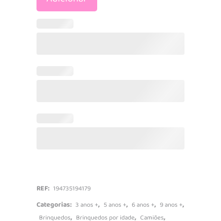
Trucks
West
Coast
Crusher
quantidade
REF:
194735194179
Categorias:
,
,
,
,
3 anos +
5 anos +
6 anos +
9 anos +
,
,
,
Brinquedos
Brinquedos por idade
Camiões