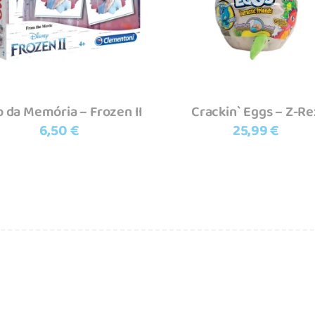
o da Memória – Frozen II
Crackin` Eggs – Z-Re
6,50
€
25,99
€