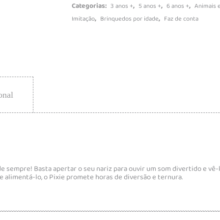
Categorias:
,
,
,
3 anos +
5 anos +
6 anos +
Animais e
,
,
Imitação
Brinquedos por idade
Faz de conta
onal
de sempre! Basta apertar o seu nariz para ouvir um som divertido e vê-
e alimentá-lo, o Pixie promete horas de diversão e ternura.