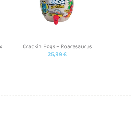
x
Crackin’ Eggs – Roarasaurus
25,99
€