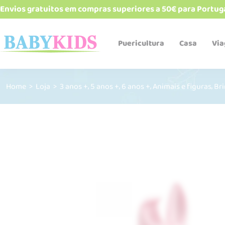
Envios gratuitos em compras superiores a 50€ para Portug
Puericultura
Casa
Vi
,
,
,
,
Home
>
Loja
>
3 anos +
5 anos +
6 anos +
Animais e figuras
Br
Babetes e bandanas
Biberões e acessórios
Cadeiras de refeição
Esterelizadores e
aquecedores
Robôs de cozinha
Talheres, pratos, copos e
alimentadores
Termos e recipientes
Sacos Térmicos