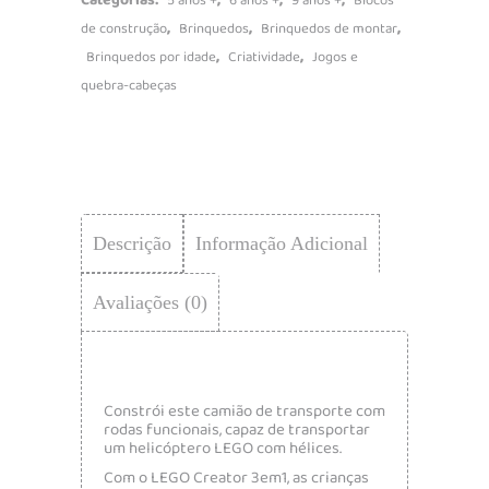
Categorias:
,
,
,
5 anos +
6 anos +
9 anos +
Blocos
,
,
,
de construção
Brinquedos
Brinquedos de montar
,
,
Brinquedos por idade
Criatividade
Jogos e
quebra-cabeças
Descrição
Informação Adicional
Avaliações (0)
Constrói este camião de transporte com
rodas funcionais, capaz de transportar
um helicóptero LEGO com hélices.
Com o LEGO Creator 3em1, as crianças