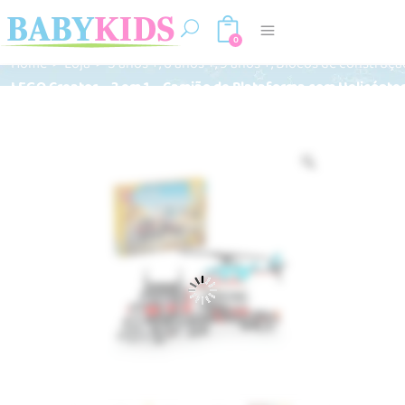
0
,
,
,
Home
>
Loja
>
5 anos +
6 anos +
9 anos +
Blocos de construçã
LEGO Creator – 3 em 1 – Camião de Plataforma com Helicópte
Zoom