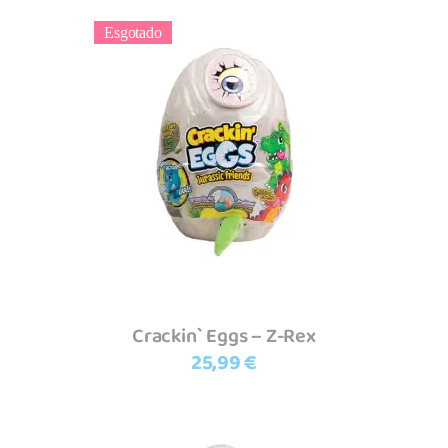
Esgotado
Ler mais
Crackin` Eggs – Z-Rex
25,99
€