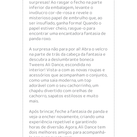
surpresas! Ao rasgar o fecho na parte
inferior da embalagem, levante o
invólucro cor-de-rosa e revele o
misterioso papel de embrulho que, ao
ser insuflado, ganha forma! Quando o
papel estiver cheio, rasgue-o para
encontrar uma encantadora fantasia de
panda roxo.
A surpresa não para por aí! Abra o velcro
na parte de trás da cabeça da fantasia e
descubra a deslumbrante boneca
Tweens Ali Dance, escondida no
interior! Vista-a com as novas roupas e
acessórios que acompanham o conjunto,
como uma saia moderna, um top
adorável com o seu cachorrinho, um
chapéu divertido com orelhas de
cachorro, sapatos estilosos e muito
mais.
Após brincar, feche a fantasia de panda e
veja-a encher novamente, criando uma
experiência repetível e garantindo
horas de diversão. Agora, Ali Dance tem
dois melhores amigos para acompanhá-