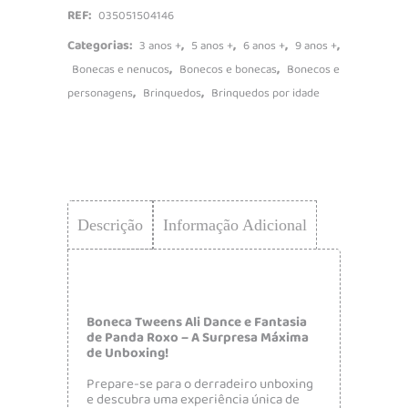
REF:
035051504146
Categorias:
,
,
,
,
3 anos +
5 anos +
6 anos +
9 anos +
,
,
Bonecas e nenucos
Bonecos e bonecas
Bonecos e
,
,
personagens
Brinquedos
Brinquedos por idade
Descrição
Informação Adicional
Boneca Tweens Ali Dance e Fantasia
de Panda Roxo – A Surpresa Máxima
de Unboxing!
Prepare-se para o derradeiro unboxing
e descubra uma experiência única de