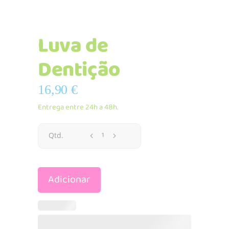
Luva de
Dentição
16,90
€
Entrega entre 24h a 48h.
Luva
Qtd.
de
Adicionar
Dentição
quantidade