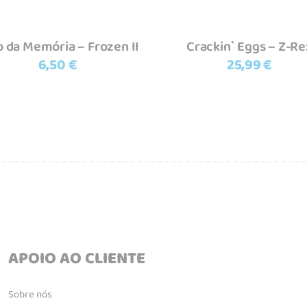
o da Memória – Frozen II
Crackin` Eggs – Z-Re
6,50
€
25,99
€
APOIO AO CLIENTE
Sobre nós