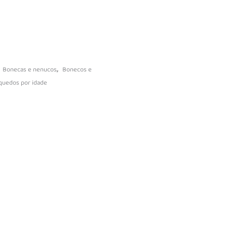
vidades
násios
s
Baby Puzzles
,
Bonecas e nenucos
Bonecos e
quedos por idade
Jogos de Tabuleiro
Jogos educativos
Jogos interativos
Puzzles Adultos
leção
Puzzles Infantis
Ciência e descobrimento
istas
Blocos de construção