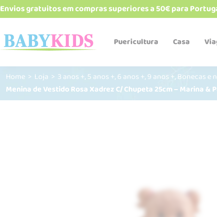
Envios gratuitos em compras superiores a 50€ para Portug
Puericultura
Casa
Vi
,
,
,
,
Home
>
Loja
>
3 anos +
5 anos +
6 anos +
9 anos +
Bonecas e 
Menina de Vestido Rosa Xadrez C/ Chupeta 25cm – Marina & 
Babetes e bandanas
Biberões e acessórios
Cadeiras de refeição
Esterelizadores e
aquecedores
Robôs de cozinha
Talheres, pratos, copos e
alimentadores
Termos e recipientes
Sacos Térmicos