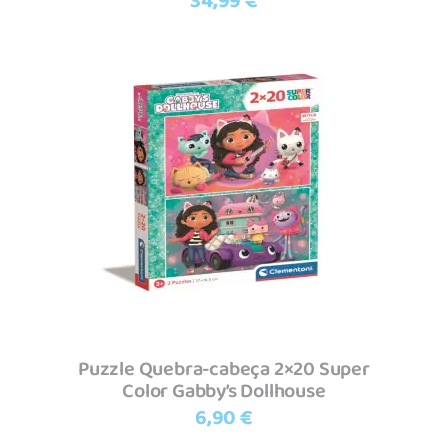
34,99
€
Adicionar
Puzzle Quebra-cabeça 2×20 Super
Color Gabby’s Dollhouse
6,90
€