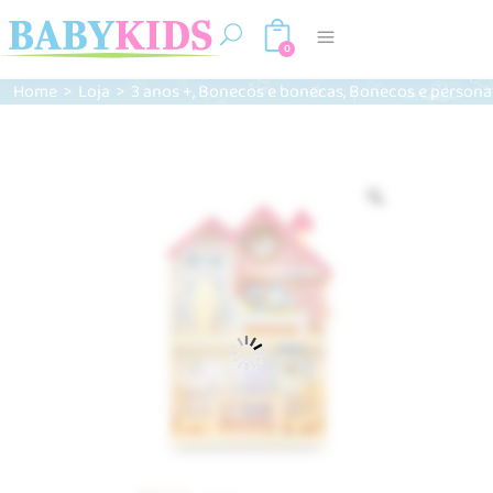
0
,
,
Home
>
Loja
>
3 anos +
Bonecos e bonecas
Bonecos e person
Zoom