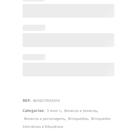
quantidade
REF:
8056379165514
Categorias:
,
,
3 anos +
Bonecos e bonecas
,
,
Bonecos e personagens
Brinquedos
Brinquedos
Interativos e Educativos