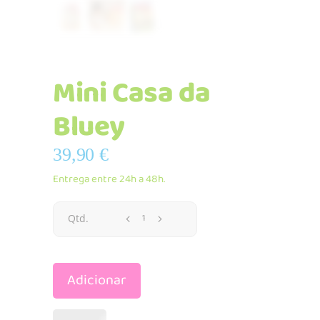
Mini Casa da
Bluey
39,90
€
Entrega entre 24h a 48h.
Mini
Qtd.
Casa
Adicionar
da
Bluey