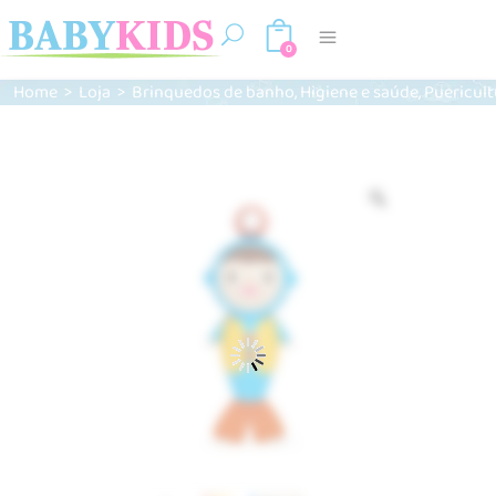
0
,
,
Home
>
Loja
>
Brinquedos de banho
Higiene e saúde
Puericult
Zoom