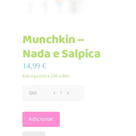
Munchkin –
Nada e Salpica
14,99
€
Entrega entre 24h a 48h.
Munchkin
Qtd.
-
Adicionar
Nada
e