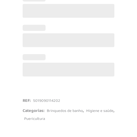
Salpica
quantidade
REF:
5019090114202
Categorias:
,
,
Brinquedos de banho
Higiene e saúde
Puericultura