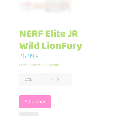
NERF Elite JR
Wild LionFury
26,99
€
Entrega entre 24h a 48h.
NERF
Qtd.
Elite
Adicionar
JR
Wild