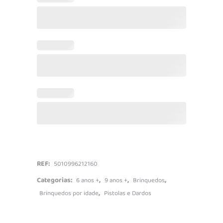
LionFury
quantidade
REF:
5010996212160
Categorias:
,
,
,
6 anos +
9 anos +
Brinquedos
,
Brinquedos por idade
Pistolas e Dardos