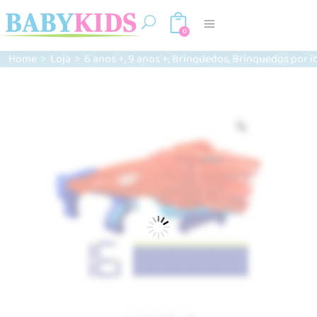
0
,
,
,
Home
>
Loja
>
6 anos +
9 anos +
Brinquedos
Brinquedos por i
Zoom