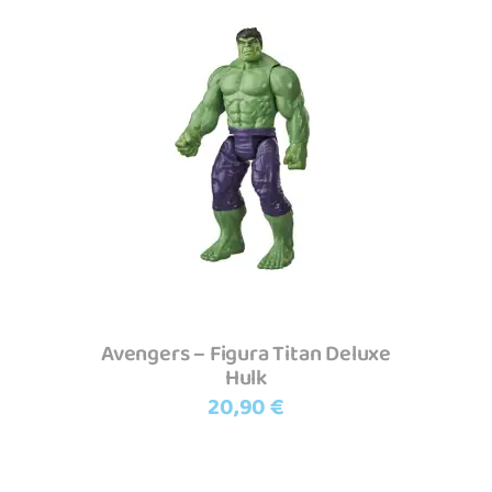
original
atual
era:
é:
49,99 €.
45,90 €.
Adicionar
Avengers – Figura Titan Deluxe
Hulk
20,90
€