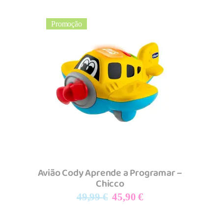
Promoção
Adicionar
Avião Cody Aprende a Programar –
Chicco
O
O
49,99
€
45,90
€
preço
preço