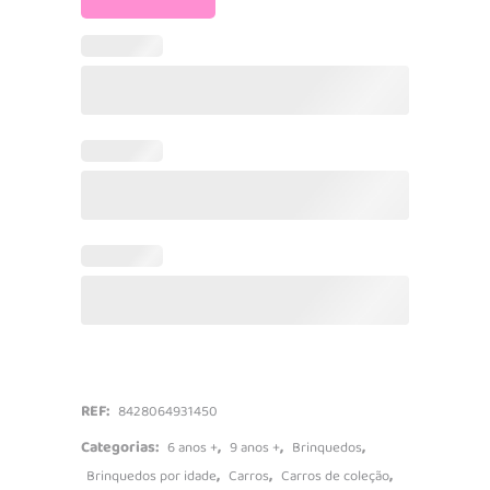
Carro
RC
Telecomandado
quantidade
REF:
8428064931450
Categorias:
,
,
,
6 anos +
9 anos +
Brinquedos
,
,
,
Brinquedos por idade
Carros
Carros de coleção