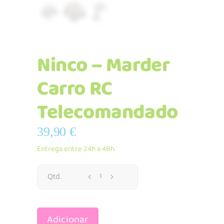
Ninco – Marder
Carro RC
Telecomandado
39,90
€
Entrega entre 24h a 48h.
Ninco
Qtd.
-
Adicionar
Marder