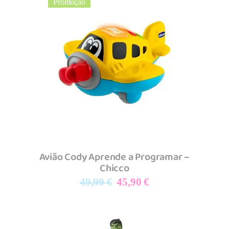
Promoção
Adicionar
Avião Cody Aprende a Programar –
Chicco
O
O
49,99
€
45,90
€
preço
preço
original
atual
era:
é: