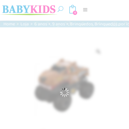
0
,
,
,
Home
>
Loja
>
6 anos +
9 anos +
Brinquedos
Brinquedos por i
Zoom