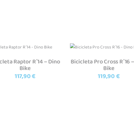
Adicionar
Adicionar
icleta Raptor R´14 – Dino
Bicicleta Pro Cross R´16 
Bike
Bike
117,90
€
119,90
€