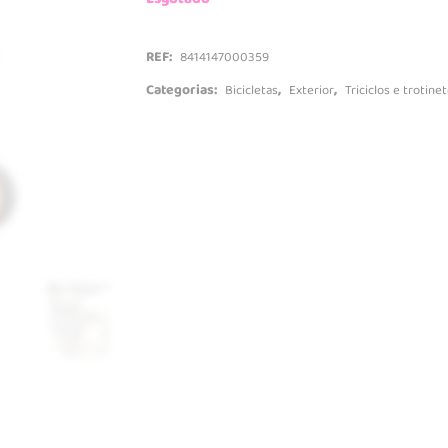
Mesas de ati
Tapetes e gi
REF:
8414147000359
Baby Puzzle
Categorias:
,
,
Bicicletas
Exterior
Triciclos e trotine
Brinquedos de montar
Veículos R/C
Brinquedos musicais
Máquinas
Quadros de pintar
Camiões
Trabalhos manuais
Carros
Secretárias
Carros de co
Tratores
Comboios e p