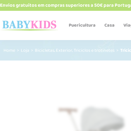
Envios gratuitos em compras superiores a 50€ para Portug
Puericultura
Casa
Vi
,
,
Home
>
Loja
>
Bicicletas
Exterior
Triciclos e trotinetes
>
Trici
Babetes e bandanas
Biberões e acessórios
Cadeiras de refeição
Esterelizadores e
aquecedores
Robôs de cozinha
Talheres, pratos, copos e
alimentadores
Termos e recipientes
Sacos Térmicos