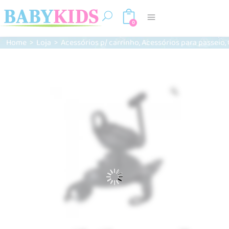
0
,
,
Home
>
Loja
>
Acessórios p/ carrinho
Acessórios para passeio
Zoom