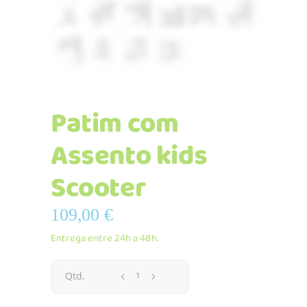
Patim com
Assento kids
Scooter
109,00
€
Entrega entre 24h a 48h.
Patim
Qtd.
com