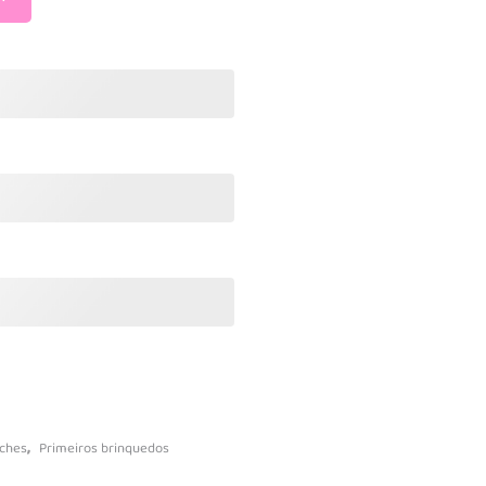
vidades
násios
s
Baby Puzzles
Jogos de Tabuleiro
Jogos educativos
Jogos interativos
Puzzles Adultos
leção
Puzzles Infantis
Ciência e descobrimento
istas
Blocos de construção
,
ches
Primeiros brinquedos