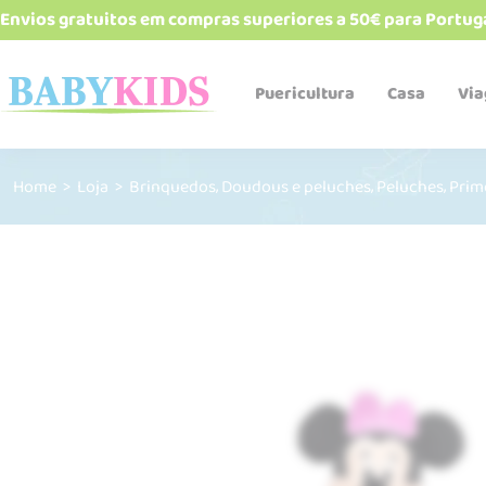
Envios gratuitos em compras superiores a 50€ para Portug
Puericultura
Casa
Vi
,
,
,
Home
>
Loja
>
Brinquedos
Doudous e peluches
Peluches
Prim
Babetes e bandanas
Biberões e acessórios
Cadeiras de refeição
Esterelizadores e
aquecedores
Robôs de cozinha
Talheres, pratos, copos e
alimentadores
Termos e recipientes
Sacos Térmicos