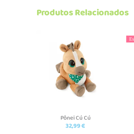
Produtos Relacionados
Es
Adicionar
Pônei Cú Cú
32,99
€