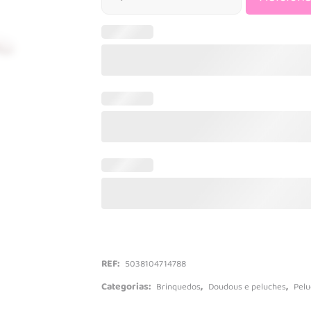
Mesas de ati
Minnie
Tapetes e gi
Baby Puzzle
20cm
quantidade
Brinquedos de montar
Veículos R/C
Brinquedos musicais
Máquinas
Quadros de pintar
Camiões
Trabalhos manuais
Carros
Secretárias
Carros de co
Tratores
Comboios e p
REF:
5038104714788
Categorias:
,
,
Brinquedos
Doudous e peluches
Pelu