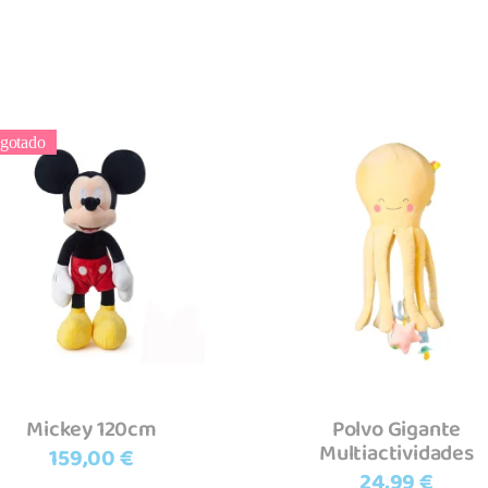
gotado
Ler mais
Adicionar
Mickey 120cm
Polvo Gigante
Multiactividades
159,00
€
24,99
€