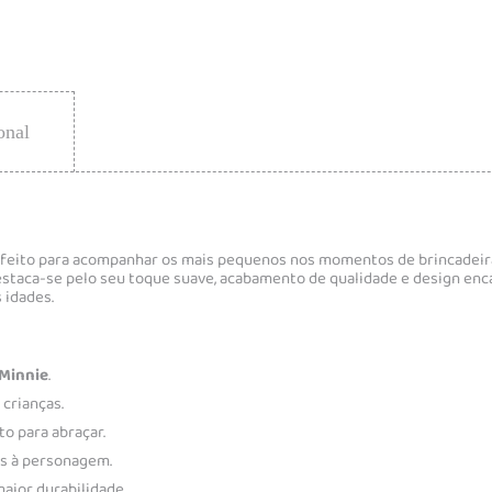
onal
eito para acompanhar os mais pequenos nos momentos de brincadeira,
staca-se pelo seu toque suave, acabamento de qualidade e design enc
 idades.
Minnie
.
a crianças.
to para abraçar.
is à personagem.
aior durabilidade.