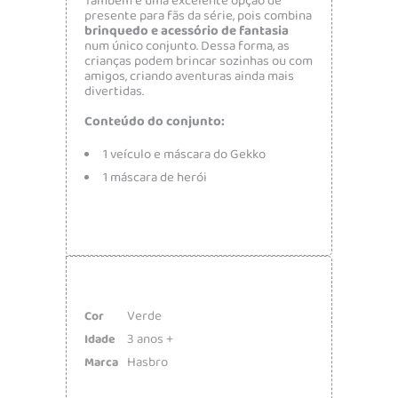
Também é uma excelente opção de
presente para fãs da série, pois combina
brinquedo e acessório de fantasia
num único conjunto. Dessa forma, as
crianças podem brincar sozinhas ou com
amigos, criando aventuras ainda mais
divertidas.
Conteúdo do conjunto:
1 veículo e máscara do
Gekko
1 máscara de herói
Verde
Cor
3 anos +
Idade
Hasbro
Marca