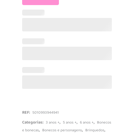
Veículo
e
Máscara
Gekko
quantidade
REF:
5010993944941
Categorias:
,
,
,
3 anos +
5 anos +
6 anos +
Bonecos
,
,
,
e bonecas
Bonecos e personagens
Brinquedos