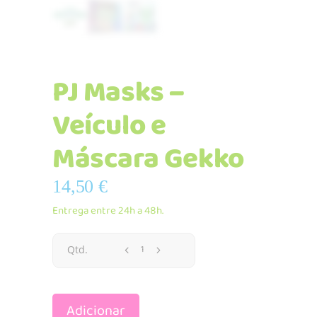
PJ Masks –
Veículo e
Máscara Gekko
14,50
€
Entrega entre 24h a 48h.
PJ
Qtd.
Masks
Adicionar
–