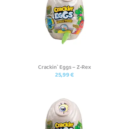
Ler mais
Crackin` Eggs – Z-Rex
25,99
€
Adicionar