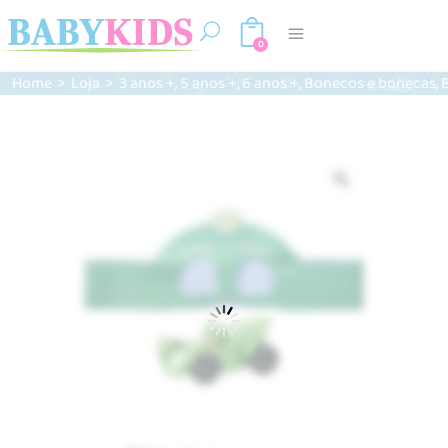
0
,
,
,
,
Home
>
Loja
>
3 anos +
5 anos +
6 anos +
Bonecos e bonecas
Zoom