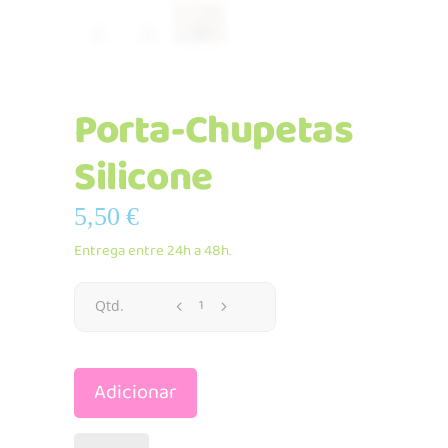
Porta-Chupetas
Silicone
5,50
€
Entrega entre 24h a 48h.
Porta-
Qtd.
Chupetas
Adicionar
Silicone
quantidade