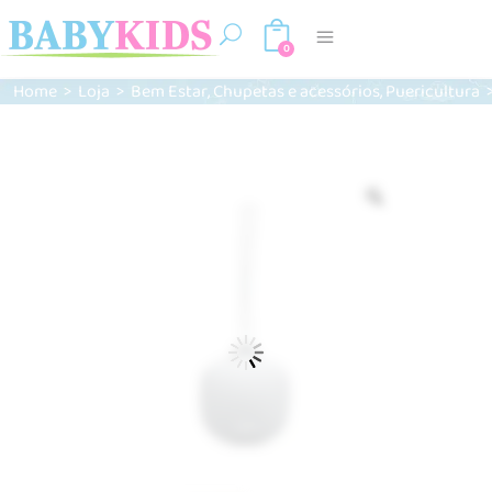
0
,
,
Home
>
Loja
>
Bem Estar
Chupetas e acessórios
Puericultura
Zoom