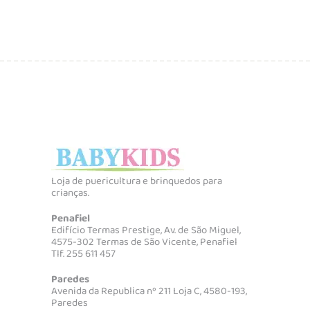
original
atual
era:
é:
54,99 €.
49,99 €.
Loja de puericultura e brinquedos para
crianças.
Penafiel
Edifício Termas Prestige, Av. de São Miguel,
4575-302 Termas de São Vicente, Penafiel
Tlf. 255 611 457
Paredes
Avenida da Republica nº 211 Loja C, 4580-193,
Paredes