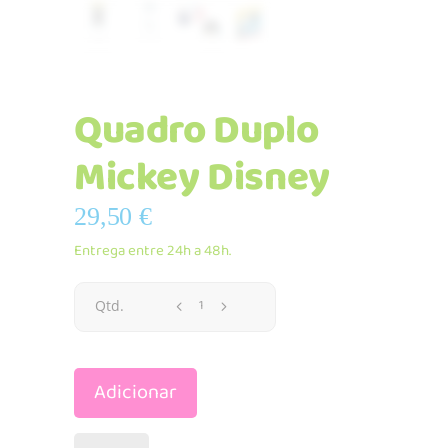
Quadro Duplo
Mickey Disney
29,50
€
Entrega entre 24h a 48h.
Quadro
Qtd.
Duplo
Adicionar
Mickey
Disney