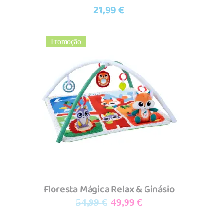
21,99
€
Promoção
Adicionar
Floresta Mágica Relax & Ginásio
O
O
54,99
€
49,99
€
preço
preço