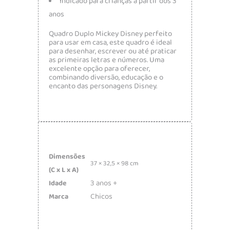
Indicado para crianças a partir dos 3
anos
Quadro Duplo Mickey Disney perfeito
para usar em casa, este quadro é ideal
para desenhar, escrever ou até praticar
as primeiras letras e números. Uma
excelente opção para oferecer,
combinando diversão, educação e o
encanto das personagens Disney.
Dimensões
37 × 32,5 × 98 cm
(C x L x A)
3 anos +
Idade
Chicos
Marca