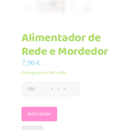
Alimentador de
Rede e Mordedor
7,90
€
Entrega entre 24h a 48h.
Alimentador
Qtd.
de
Adicionar
Rede
e