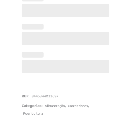
Mordedor
quantidade
REF:
8445344033697
Categorias:
,
,
Alimentação
Mordedores
Puericultura